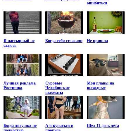
ошибиться
Я настырный не
Когда тебя сглазили
Не пришла
сдаюсь
Лучшая реклама
Суровые
Мои планы на
Ростишка
Челябинские
выходные
шахматы
Когда лягушка не
А я купаться в
Шел 11 день лета
полностью
прорубь