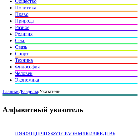
Общество
Политика
Право
Природа
Разное
Религия
Секс
Связь
Спорт
Техника
Философия
Человек
Экономика
Главная
/
Разделы
/
Указатель
Алфавитный указатель
П
Я
Ю
Э
Щ
Ш
Ч
Ц
Х
Ф
У
Т
С
Р
А
О
Н
М
Л
К
И
З
Ж
Е
Д
Г
В
Б