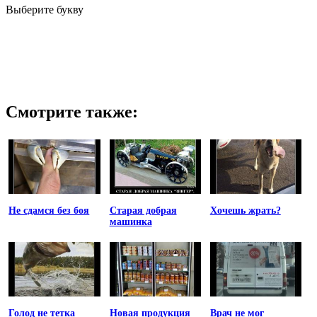
Выберите букву
Смотрите также:
Не сдамся без боя
Старая добрая
Хочешь жрать?
машинка
Голод не тетка
Новая продукция
Врач не мог