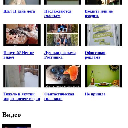
Шел 11 день лета
Наслаждаются
Входить или не
счастьем
входить
Попугай? Нет не
Лучшая реклама
Офигенная
видел
Ростишка
реклама
Тяжело в якутии
Фантастическая
Не пришла
мороз крепче водки
сила воли
Видео