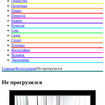
Общество
Политика
Право
Природа
Разное
Религия
Секс
Связь
Спорт
Техника
Философия
Человек
Экономика
Главная
/
Фотогалерея
/
Не прогрузился
Не прогрузился