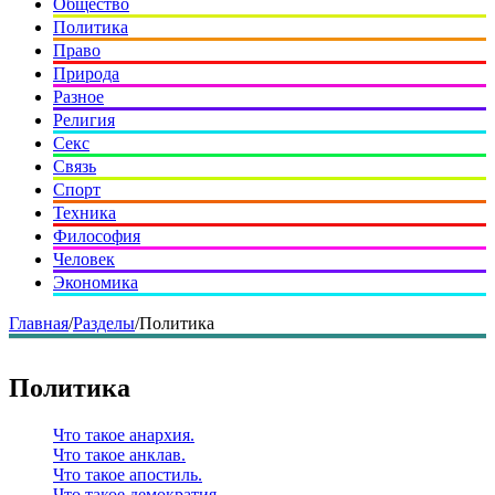
Общество
Политика
Право
Природа
Разное
Религия
Секс
Связь
Спорт
Техника
Философия
Человек
Экономика
Главная
/
Разделы
/
Политика
Политика
Что такое анархия.
Что такое анклав.
Что такое апостиль.
Что такое демократия.