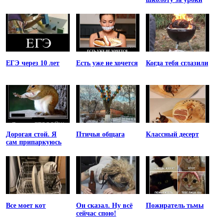
ЕГЭ через 10 лет
Есть уже не хочется
Когда тебя сглазили
Дорогая стой. Я
Птичья общага
Классный десерт
сам припаркуюсь
Все моет кот
Он сказал. Ну всё
Пожиратель тьмы
сейчас спою!