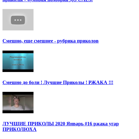
Смешно, еще смешнее - рубрика приколов
Смешно до боли ! Лучшие Приколы ! РЖАКА !!!
ЛУЧШИЕ ПРИКОЛЫ 2020 Январь #16 ржака угар
ПРИКОЛЮХА