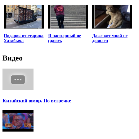
Подарок от старика
Я настырный не
Даже кот мной не
Хатабыча
сдаюсь
доволен
Видео
Китайский юмор. По встречке