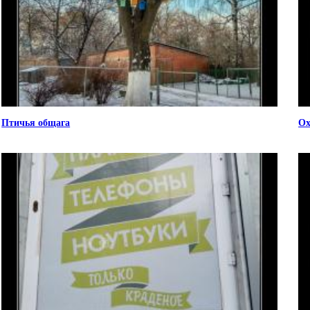
Птичья общага
Ох