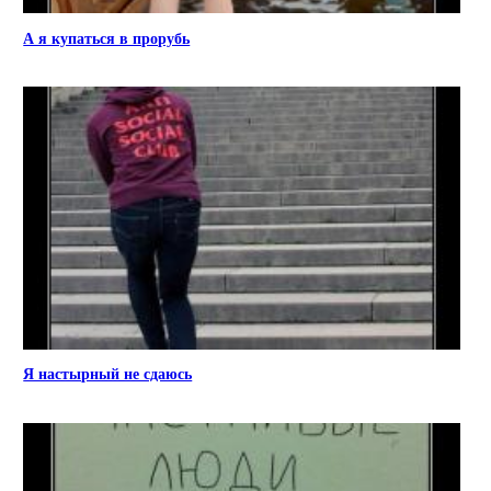
А я купаться в прорубь
Я настырный не сдаюсь