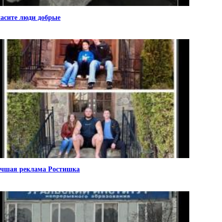
асите люди добрые
чшая реклама Ростишка