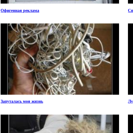
Офигенная реклама
Сп
Запуталась моя жизнь
Лу