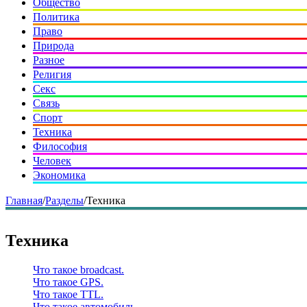
Общество
Политика
Право
Природа
Разное
Религия
Секс
Связь
Спорт
Техника
Философия
Человек
Экономика
Главная
/
Разделы
/
Техника
Техника
Что такое broadcast.
Что такое GPS.
Что такое TTL.
Что такое автомобиль.