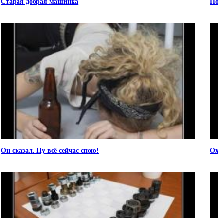
Старая добрая машинка
Но
Он сказал. Ну всё сейчас спою!
Ох