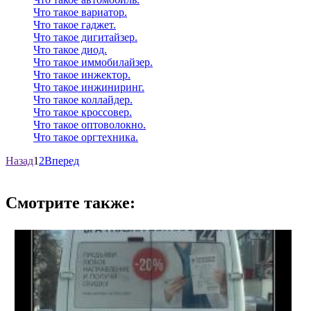
Что такое вариатор.
Что такое гаджет.
Что такое дигитайзер.
Что такое диод.
Что такое иммобилайзер.
Что такое инжектор.
Что такое инжиниринг.
Что такое коллайдер.
Что такое кроссовер.
Что такое оптоволокно.
Что такое оргтехника.
Назад
1
2
Вперед
Смотрите также: