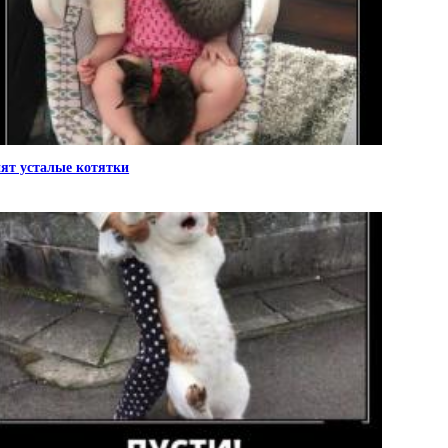
ят усталые котятки