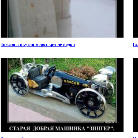
Тяжело в якутии мороз крепче водки
Гл