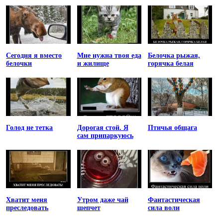
Сегодня я вместо
Мне нужна твоя еда
Белочка рыжая,
белочки
и жилище
горячка белая
Голод не тетка
Дорогая стой. Я
Птичья общага
сам припаркуюсь
Хватит меня
Утром даже чай
Фантастическая
преследовать
шепчет
сила воли