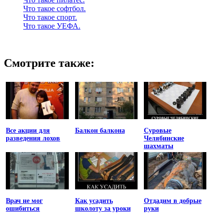
Что такое софтбол.
Что такое спорт.
Что такое УЕФА.
Смотрите также:
Все акции для
Балкон балкона
Суровые
разведения лохов
Челябинские
шахматы
Врач не мог
Как усадить
Отдадим в добрые
ошибиться
школоту за уроки
руки