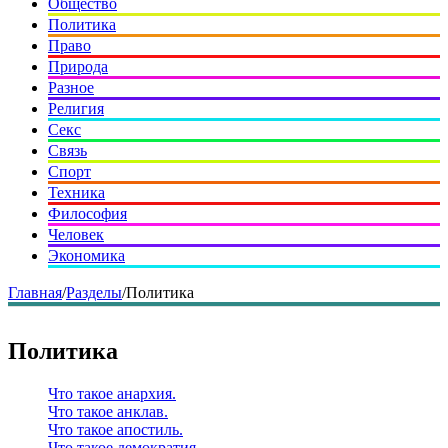
Общество
Политика
Право
Природа
Разное
Религия
Секс
Связь
Спорт
Техника
Философия
Человек
Экономика
Главная
/
Разделы
/
Политика
Политика
Что такое анархия.
Что такое анклав.
Что такое апостиль.
Что такое демократия.