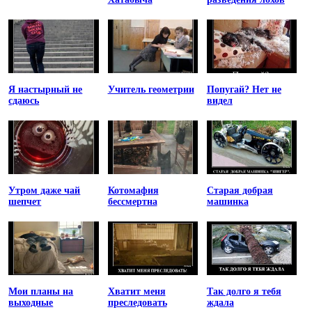
Я настырный не
Учитель геометрии
Попугай? Нет не
сдаюсь
видел
Утром даже чай
Котомафия
Старая добрая
шепчет
бессмертна
машинка
Мои планы на
Хватит меня
Так долго я тебя
выходные
преследовать
ждала