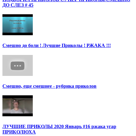
ДО СЛЕЗ # 45
Смешно до боли ! Лучшие Приколы ! РЖАКА !!!
Смешно, еще смешнее - рубрика приколов
ЛУЧШИЕ ПРИКОЛЫ 2020 Январь #16 ржака угар
ПРИКОЛЮХА