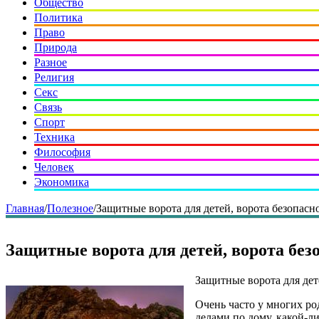
Общество
Политика
Право
Природа
Разное
Религия
Секс
Связь
Спорт
Техника
Философия
Человек
Экономика
Главная
/
Полезное
/
Защитные ворота для детей, ворота безопасно
Защитные ворота для детей, ворота безо
Защитные ворота для дете
Очень часто у многих ро
делами по дому, какой-