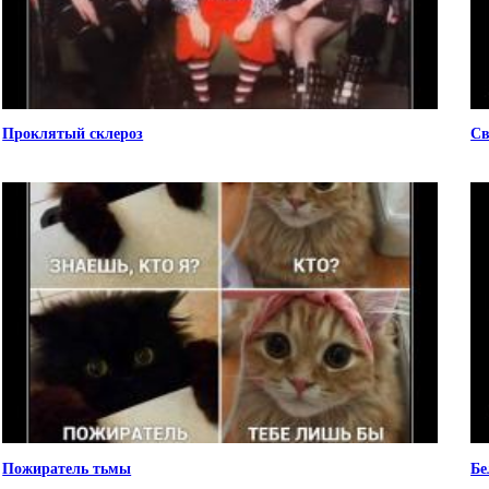
Проклятый склероз
Св
Пожиратель тьмы
Бе