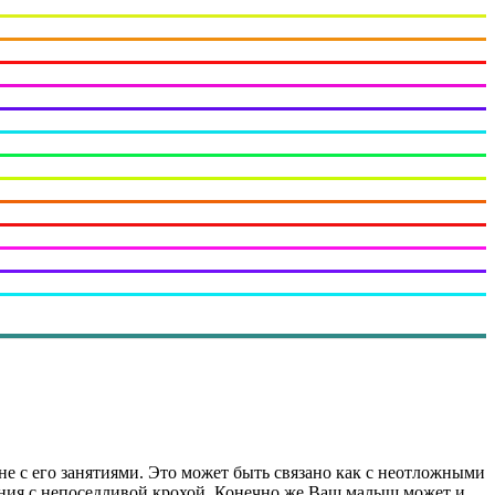
не с его занятиями. Это может быть связано как с неотложными
ения с непоседливой крохой. Конечно же Ваш малыш может и