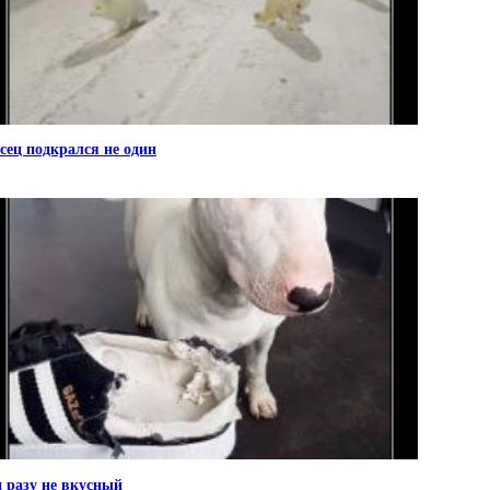
сец подкрался не один
 разу не вкусный