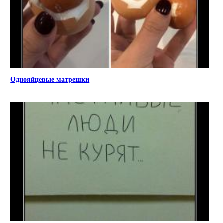
Однояйцевые матрешки