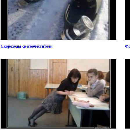
Скороходы снегоочестители
Фо