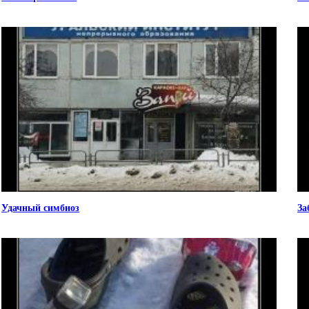
Удачный симбиоз
За