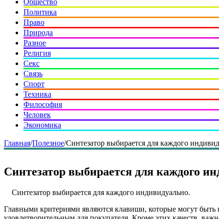
Общество
Политика
Право
Природа
Разное
Религия
Секс
Связь
Спорт
Техника
Философия
Человек
Экономика
Главная
/
Полезное
/
Синтезатор выбирается для каждого индивид
Синтезатор выбирается для каждого ин
Синтезатор выбирается для каждого индивидуально.
Главными критериями являются клавиши, которые могут быть 
удовлетворительным для покупателя. Кроме этих качеств, важ