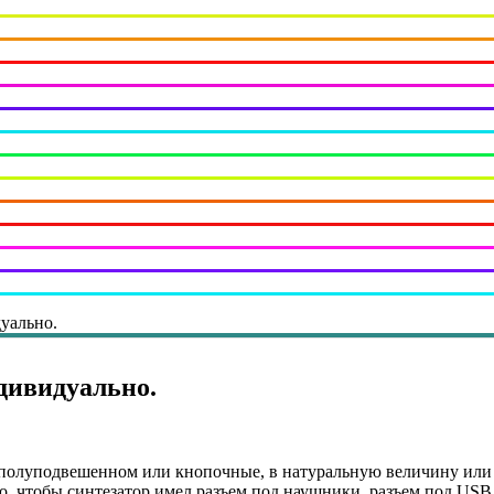
уально.
дивидуально.
полуподвешенном или кнопочные, в натуральную величину или 
но, чтобы синтезатор имел разъем под наушники, разъем под US