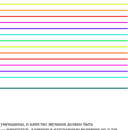
уменьшены, и качество звучания должно быть
B — накопитель, клавиши в натуральную величину ну и так