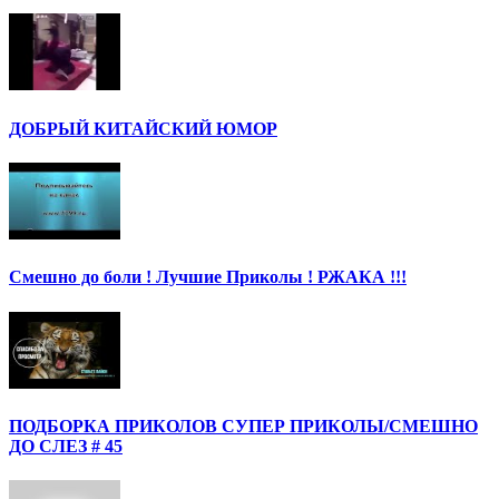
ДОБРЫЙ КИТАЙСКИЙ ЮМОР
Смешно до боли ! Лучшие Приколы ! РЖАКА !!!
ПОДБОРКА ПРИКОЛОВ СУПЕР ПРИКОЛЫ/СМЕШНО
ДО СЛЕЗ # 45