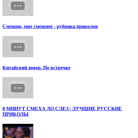
Смешно, еще смешнее - рубрика приколов
Китайский юмор. По встречке
8 МИНУТ СМЕХА ДО СЛЕЗ | ЛУЧШИЕ РУССКИЕ
ПРИКОЛЫ