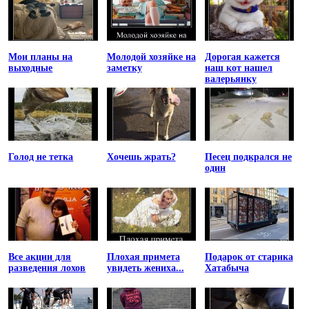
Мои планы на
Молодой хозяйке на
Дорогая кажется
выходные
заметку
наш кот нашел
валерьянку
Голод не тетка
Хочешь жрать?
Песец подкрался не
один
Все акции для
Плохая примета
Подарок от старика
разведения лохов
увидеть жениха...
Хатабыча