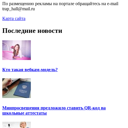
По размещению рекламы на портале обращайтесь на e-mail
trap_hall@mail.ru
Карта сайта
Последние новости
Кто такая вебкам-модель?
Минпросвещения предложило ставить QR-код на
школьные аттестаты