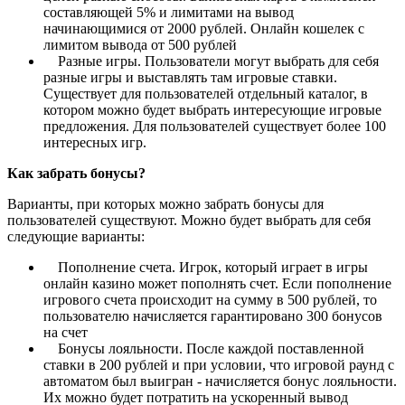
составляющей 5% и лимитами на вывод
начинающимися от 2000 рублей. Онлайн кошелек с
лимитом вывода от 500 рублей
Разные игры. Пользователи могут выбрать для себя
разные игры и выставлять там игровые ставки.
Существует для пользователей отдельный каталог, в
котором можно будет выбрать интересующие игровые
предложения. Для пользователей существует более 100
интересных игр.
Как забрать бонусы?
Варианты, при которых можно забрать бонусы для
пользователей существуют. Можно будет выбрать для себя
следующие варианты:
Пополнение счета. Игрок, который играет в игры
онлайн казино может пополнять счет. Если пополнение
игрового счета происходит на сумму в 500 рублей, то
пользователю начисляется гарантировано 300 бонусов
на счет
Бонусы лояльности. После каждой поставленной
ставки в 200 рублей и при условии, что игровой раунд с
автоматом был выигран - начисляется бонус лояльности.
Их можно будет потратить на ускоренный вывод