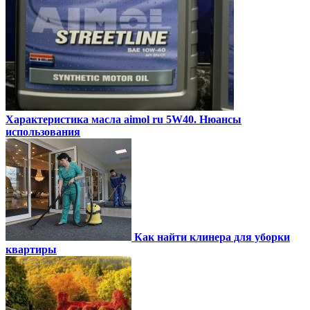
Характеристика масла aimol ru 5W40. Нюансы
использования
Как найти клинера для уборки
квартиры