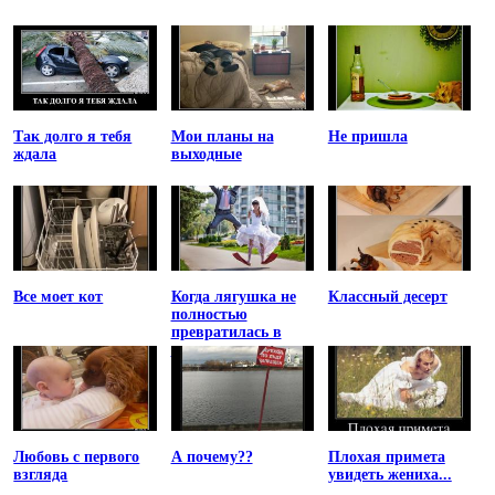
Так долго я тебя
Мои планы на
Не пришла
ждала
выходные
Все моет кот
Когда лягушка не
Классный десерт
полностью
превратилась в
принцессу
Любовь с первого
А почему??
Плохая примета
взгляда
увидеть жениха...