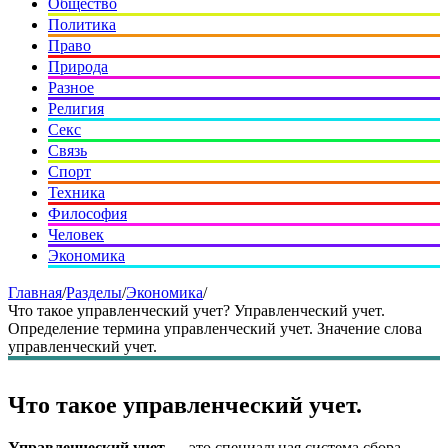
Общество
Политика
Право
Природа
Разное
Религия
Секс
Связь
Спорт
Техника
Философия
Человек
Экономика
Главная
/
Разделы
/
Экономика
/
Что такое управленческий учет? Управленческий учет.
Определение термина управленческий учет. Значение слова
управленческий учет.
Что такое управленческий учет.
Управленческий учет
— это специальная система сбора