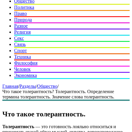
Общество
Политика
Право
Природа
Разное
Религия
Секс
Связь
Спорт
Техника
Философия
Человек
Экономика
Главная
/
Разделы
/
Общество
/
Что такое толерантность? Толерантность. Определение
термина толерантность. Значение слова толерантность.
Что такое толерантность.
Толерантность
— это готовность лояльно относиться и
принимать чужой образ мыслей, чувства, вероисповедание,