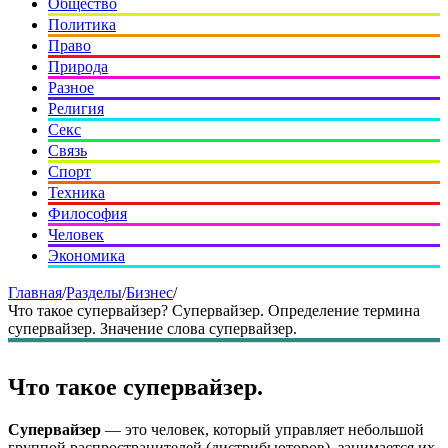
Общество
Политика
Право
Природа
Разное
Религия
Секс
Связь
Спорт
Техника
Философия
Человек
Экономика
Главная
/
Разделы
/
Бизнес
/
Что такое супервайзер? Супервайзер. Определение термина
супервайзер. Значение слова супервайзер.
Что такое супервайзер.
Супервайзер
— это человек, который управляет небольшой
группой распространителей (дистрибьюторов), занимается их