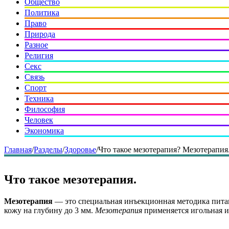
Общество
Политика
Право
Природа
Разное
Религия
Секс
Связь
Спорт
Техника
Философия
Человек
Экономика
Главная
/
Разделы
/
Здоровье
/
Что такое мезотерапия? Мезотерапия
Что такое мезотерапия.
Мезотерапия
— это специальная инъекционная методика питан
кожу на глубину до 3 мм.
Мезотерапия
применяется игольная и