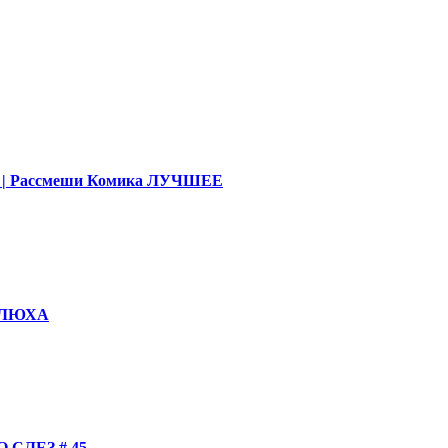
део | Рассмеши Комика ЛУЧШЕЕ
КОЛЮХА
СЛЕЗ # 45