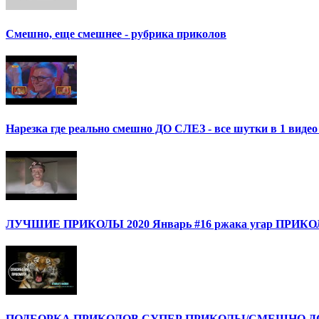
Смешно, еще смешнее - рубрика приколов
Нарезка где реально смешно ДО СЛЕЗ - все шутки в 1 ви
ЛУЧШИЕ ПРИКОЛЫ 2020 Январь #16 ржака угар ПРИ
ПОДБОРКА ПРИКОЛОВ СУПЕР ПРИКОЛЫ/СМЕШНО ДО 