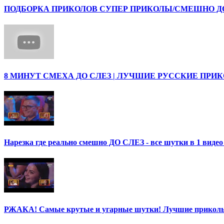
ПОДБОРКА ПРИКОЛОВ СУПЕР ПРИКОЛЫ/СМЕШНО ДО 
8 МИНУТ СМЕХА ДО СЛЕЗ | ЛУЧШИЕ РУССКИЕ ПРИ
Нарезка где реально смешно ДО СЛЕЗ - все шутки в 1 ви
РЖАКА! Самые крутые и угарные шутки! Лучшие приколы