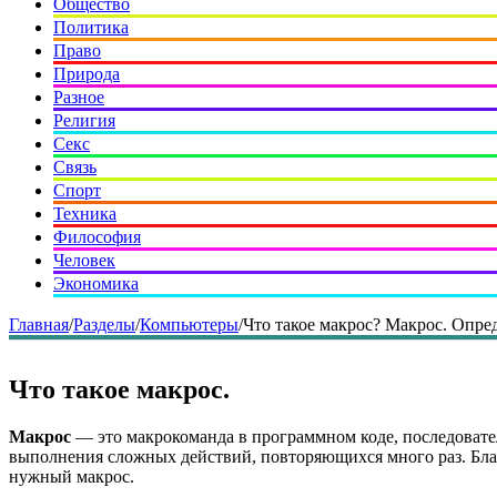
Общество
Политика
Право
Природа
Разное
Религия
Секс
Связь
Спорт
Техника
Философия
Человек
Экономика
Главная
/
Разделы
/
Компьютеры
/
Что такое макрос? Макрос. Опред
Что такое макрос.
Макрос
— это макрокоманда в программном коде, последовате
выполнения сложных действий, повторяющихся много раз. Благо
нужный макрос.