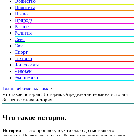
Общество
Политика
Право
Природа
Разное
Религия
Секс
Связь
Спорт
Техника
Философия
Человек
Экономика
Главная
/
Разделы
/
Наука
/
Что такое история? История. Определение термина история.
Значение слова история.
Что такое история.
История
— это прошлое, то, что было до настоящего
времени. Повествование о событиях прошлых лет, о каком-