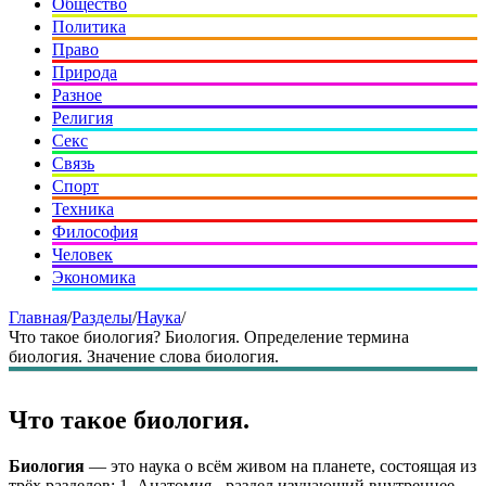
Общество
Политика
Право
Природа
Разное
Религия
Секс
Связь
Спорт
Техника
Философия
Человек
Экономика
Главная
/
Разделы
/
Наука
/
Что такое биология? Биология. Определение термина
биология. Значение слова биология.
Что такое биология.
Биология
— это наука о всём живом на планете, состоящая из
трёх разделов: 1. Анатомия - раздел изучающий внутреннее