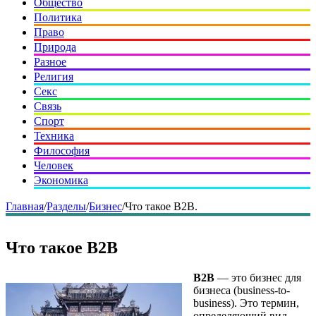
Общество
Политика
Право
Природа
Разное
Религия
Секс
Связь
Спорт
Техника
Философия
Человек
Экономика
Главная
/
Разделы
/
Бизнес
/
Что такое B2B.
Что такое B2B
B2B
— это бизнес для
бизнеса (business-to-
business). Это термин,
определяющий вид