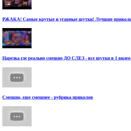
РЖАКА! Самые крутые и угарные шутки! Лучшие приколы
Нарезка где реально смешно ДО СЛЕЗ - все шутки в 1 ви
Смешно, еще смешнее - рубрика приколов