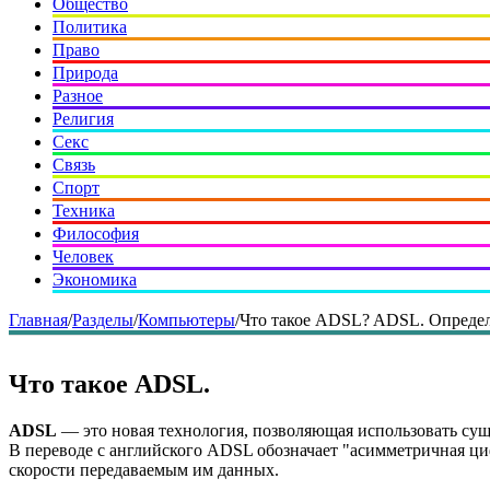
Общество
Политика
Право
Природа
Разное
Религия
Секс
Связь
Спорт
Техника
Философия
Человек
Экономика
Главная
/
Разделы
/
Компьютеры
/
Что такое ADSL? ADSL. Определ
Что такое ADSL.
ADSL
— это новая технология, позволяющая использовать су
В переводе с английского ADSL обозначает "асимметричная ци
скорости передаваемым им данных.