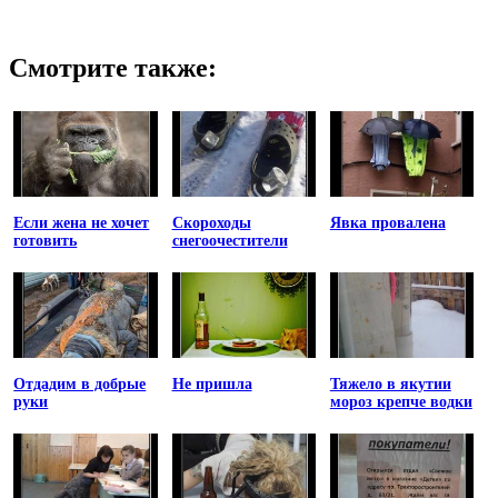
Смотрите также:
Если жена не хочет
Скороходы
Явка провалена
готовить
снегоочестители
Отдадим в добрые
Не пришла
Тяжело в якутии
руки
мороз крепче водки