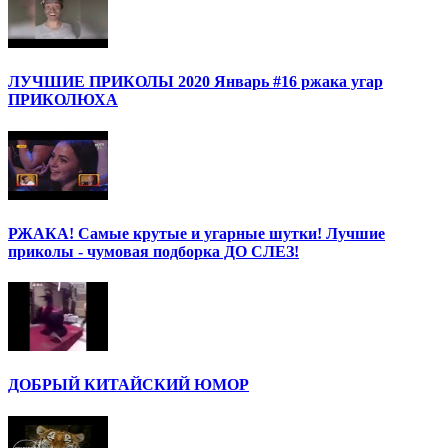
ЛУЧШИЕ ПРИКОЛЫ 2020 Январь #16 ржака угар
ПРИКОЛЮХА
РЖАКА! Самые крутые и угарные шутки! Лучшие
приколы - чумовая подборка ДО СЛЕЗ!
ДОБРЫЙ КИТАЙСКИЙ ЮМОР