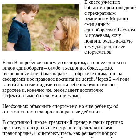
В свете ужасных
событий произошедшие
с трехкратным
чемпионом Мира по
смешанным
единоборствам Расулом
Мирзаевым, хочу
поднять очень важную
тему для родителей
спортсменов.
Если Ваш ребенок занимается спортом, а точнее одним из
видов единоборств – самбо, тхеквондо, бокс, дзюдо,
рукопашный бой, бокс, карате…., обратите внимание на
своевременное правовое воспитание детей. Через 2 – 4 года
занятий такими видами спорта ребенок будет сильнее,
взрослее и, конечно же, он овладеет достаточно
эффективными болевыми приемами.
Необходимо объяснить спортсмену, но еще ребенку, об
ответственности за противоправные действия.
В спортивной школе, грамотный тренер в таких группах
организует специальные встречи с представителями
правопорядка. Поинтересуйтесь, как решается вопрос