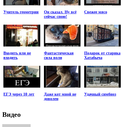
Учитель геометрии
Он сказал. Ну всё
Свежее мясо
сейчас спою!
Входить или не
Фантастическая
Подарок от старика
входить
сила воли
Хатабыча
ЕГЭ через 10 лет
Даже кот мной не
Удачный симбиоз
доволен
Видео