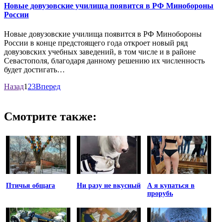
Новые довузовские училища появится в РФ Минобороны
России
Новые довузовские училища появится в РФ Минобороны
России в конце предстоящего года откроет новый ряд
довузовских учебных заведений, в том числе и в районе
Севастополя, благодаря данному решению их численность
будет достигать…
Назад
1
2
3
Вперед
Смотрите также:
Птичья общага
Ни разу не вкусный
А я купаться в
прорубь