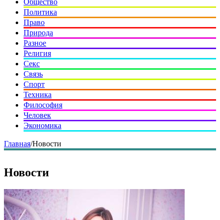
Общество
Политика
Право
Природа
Разное
Религия
Секс
Связь
Спорт
Техника
Философия
Человек
Экономика
Главная
/
Новости
Новости