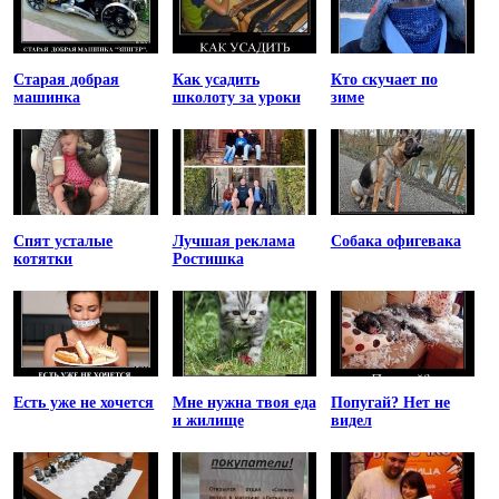
Старая добрая
Как усадить
Кто скучает по
машинка
школоту за уроки
зиме
Спят усталые
Лучшая реклама
Собака офигевака
котятки
Ростишка
Есть уже не хочется
Мне нужна твоя еда
Попугай? Нет не
и жилище
видел