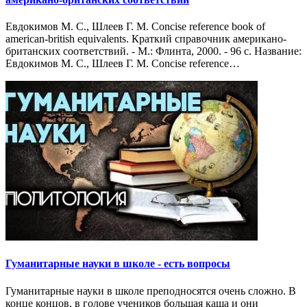
Евдокимов М. С., Шлеев Г. М. Concise reference book of
american-british equivalents. Краткий справочник американо-
британских соответствий. - М.: Флинта, 2000. - 96 с. Название:
Евдокимов М. С., Шлеев Г. М. Concise reference…
Гуманитарные науки в школе - есть вопросы
Гуманитарные науки в школе преподносятся очень сложно. В
конце концов, в голове учеников большая каша и они