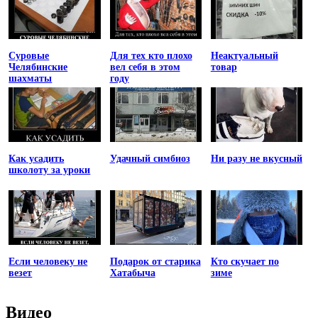
Суровые
Для тех кто плохо
Неактуальный
Челябинские
вел себя в этом
товар
шахматы
году
Как усадить
Удачный симбиоз
Ни разу не вкусный
школоту за уроки
Если человеку не
Подарок от старика
Кто скучает по
везет
Хатабыча
зиме
Видео