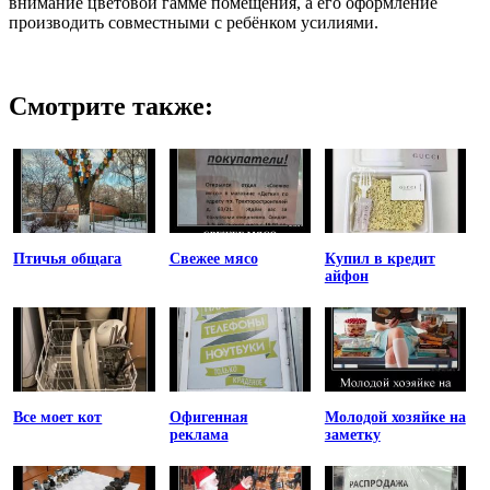
внимание цветовой гамме помещения, а его оформление
производить совместными с ребёнком усилиями.
Смотрите также:
Птичья общага
Свежее мясо
Купил в кредит
айфон
Все моет кот
Офигенная
Молодой хозяйке на
реклама
заметку