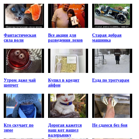
Фантастическая
Все акции для
Старая добрая
сила воли
разведения лохов
машинка
Утром даже чай
Купил в кредит
Езда по тротуарам
шепчет
айфон
Кто скучает по
Дорогая кажется
Не сдамся без боя
зиме
наш кот нашел
валерьянку