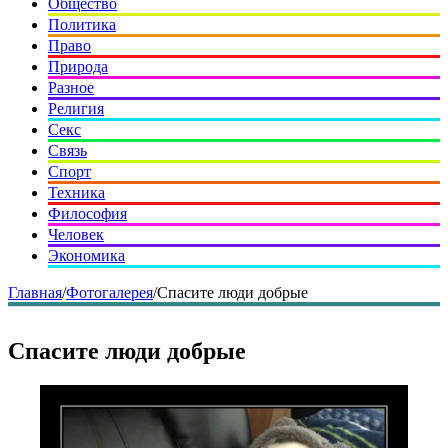
Общество
Политика
Право
Природа
Разное
Религия
Секс
Связь
Спорт
Техника
Философия
Человек
Экономика
Главная
/
Фотогалерея
/
Спасите люди добрые
Спасите люди добрые