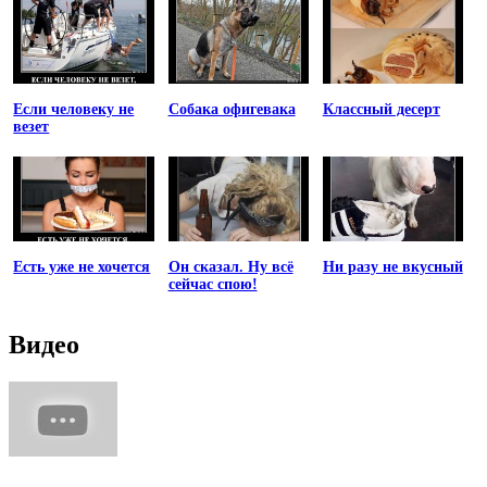
Если человеку не
Собака офигевака
Классный десерт
везет
Есть уже не хочется
Он сказал. Ну всё
Ни разу не вкусный
сейчас спою!
Видео