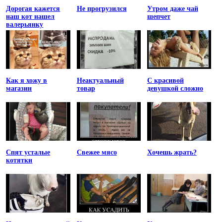
Дорогая кажется
Не прогрузился
Утром даже чай
наш кот нашел
шепчет
валерьянку
Как я хожу в
Неактуальный
С красивой
магазин
товар
девушкой сложно
Спят усталые
Свежее мясо
Хочешь жрать?
котятки