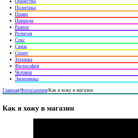
Общество
Политика
Право
Природа
Разное
Религия
Секс
Связь
Спорт
Техника
Философия
Человек
Экономика
Главная
/
Фотогалерея
/
Как я хожу в магазин
Как я хожу в магазин