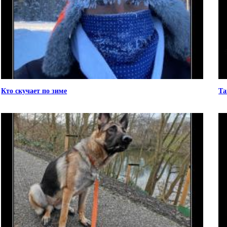
Кто скучает по зиме
Та