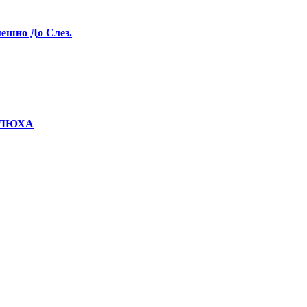
ешно До Слез.
КОЛЮХА