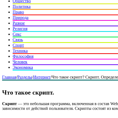
Общество
Политика
Право
Природа
Разное
Религия
Секс
Связь
Спорт
Техника
Философия
Человек
Экономика
Главная
/
Разделы
/
Интернет
/
Что такое скрипт? Скрипт. Определе
Что такое скрипт.
Скрипт
— это небольшая программа, включенная в состав Web
зависимости от действий пользователя. Скрипты состоят из ком