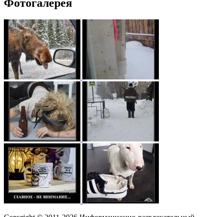
Фотогалерея