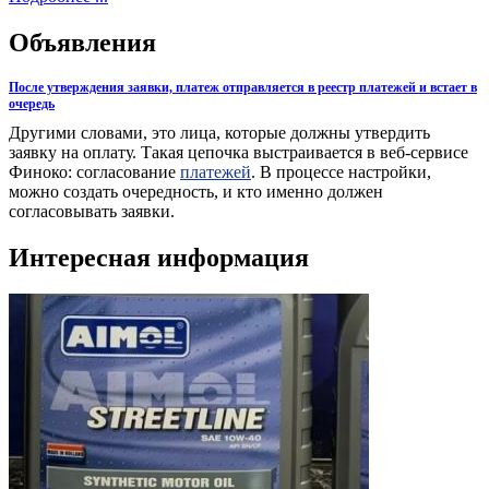
Объявления
После утверждения заявки, платеж отправляется в реестр платежей и встает в
очередь
Другими словами, это лица, которые должны утвердить
заявку на оплату. Такая цепочка выстраивается в веб-сервисе
Финоко: согласование
платежей
. В процессе настройки,
можно создать очередность, и кто именно должен
согласовывать заявки.
Интересная информация