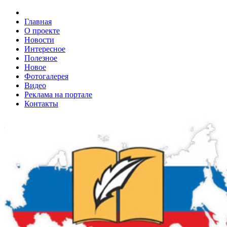
Главная
О проекте
Новости
Интересное
Полезное
Новое
Фотогалерея
Видео
Реклама на портале
Контакты