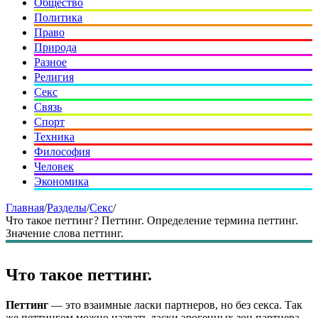
Общество
Политика
Право
Природа
Разное
Религия
Секс
Связь
Спорт
Техника
Философия
Человек
Экономика
Главная
/
Разделы
/
Секс
/
Что такое петтинг? Петтинг. Определение термина петтинг.
Значение слова петтинг.
Что такое петтинг.
Петтинг
— это взаимные ласки партнеров, но без секса. Так
же петтингом можно назвать ласки эрогенных зон партнера,