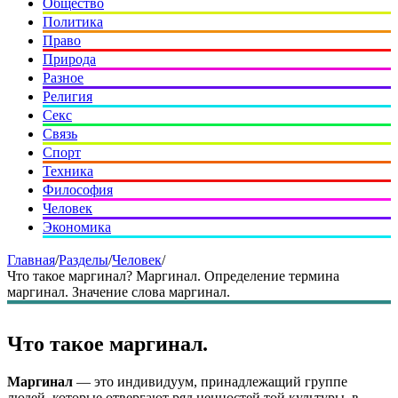
Общество
Политика
Право
Природа
Разное
Религия
Секс
Связь
Спорт
Техника
Философия
Человек
Экономика
Главная
/
Разделы
/
Человек
/
Что такое маргинал? Маргинал. Определение термина
маргинал. Значение слова маргинал.
Что такое маргинал.
Маргинал
— это индивидуум, принадлежащий группе
людей, которые отвергают ряд ценностей той культуры, в