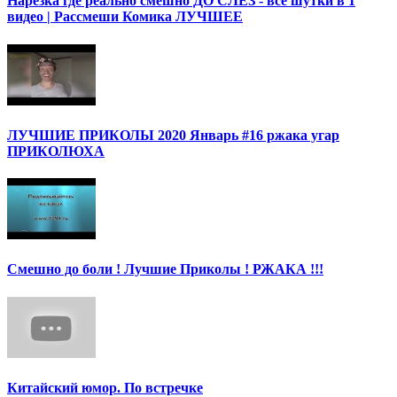
Нарезка где реально смешно ДО СЛЕЗ - все шутки в 1
видео | Рассмеши Комика ЛУЧШЕЕ
ЛУЧШИЕ ПРИКОЛЫ 2020 Январь #16 ржака угар
ПРИКОЛЮХА
Смешно до боли ! Лучшие Приколы ! РЖАКА !!!
Китайский юмор. По встречке