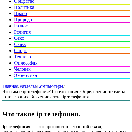
Общество
Политика
Право
Природа
Разное
Религия
Секс
Связь
Спорт
Техника
Философия
Человек
Экономика
Главная
/
Разделы
/
Компьютеры
/
Что такое ip телефония? Ip телефония. Определение термина
ip телефония. Значение слова ip телефония.
Что такое ip телефония.
Ip телефония
— это протокол телефонной связи,
использующий для передачи голоса каналы передачи данных.