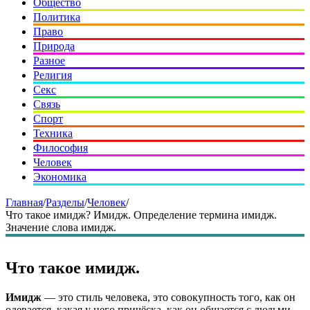
Общество
Политика
Право
Природа
Разное
Религия
Секс
Связь
Спорт
Техника
Философия
Человек
Экономика
Главная
/
Разделы
/
Человек
/
Что такое имидж? Имидж. Определение термина имидж.
Значение слова имидж.
Что такое имидж.
Имидж
— это стиль человека, это совокупность того, как он
одевается, какая у него причёска, как он общается с людьми.