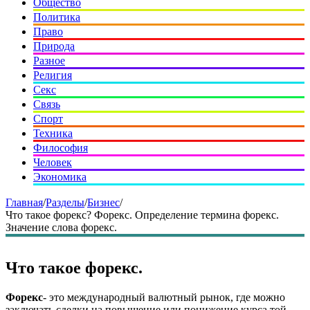
Общество
Политика
Право
Природа
Разное
Религия
Секс
Связь
Спорт
Техника
Философия
Человек
Экономика
Главная
/
Разделы
/
Бизнес
/
Что такое форекс? Форекс. Определение термина форекс.
Значение слова форекс.
Что такое форекс.
Форекс
- это международный валютный рынок, где можно
заключать сделки на повышение или понижение курса той