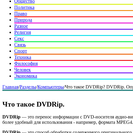
Общество
Политика
Право
Природа
Разное
Религия
Секс
Связь
Спорт
Техника
Философия
Человек
Экономика
Главная
/
Разделы
/
Компьютеры
/
Что такое DVDRip? DVDRip. Оп
Что такое DVDRip.
DVDRip
— это перенос информации с DVD-носителя аудио-вид
более удобный для использования - например, формата MPEG4.
DVDRip
— это способ обработки содержимого оригинального