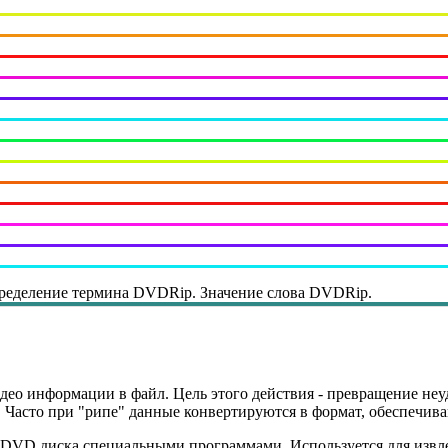
ределение термина DVDRip. Значение слова DVDRip.
ео информации в файл. Цель этого действия - превращение неу
 Часто при "рипе" данные конвертируются в формат, обеспечив
 DVD диска специальными программами. Используется для извл