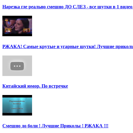
Нарезка где реально смешно ДО СЛЕЗ - все шутки в 1 ви
РЖАКА! Самые крутые и угарные шутки! Лучшие приколы
Китайский юмор. По встречке
Смешно до боли ! Лучшие Приколы ! РЖАКА !!!