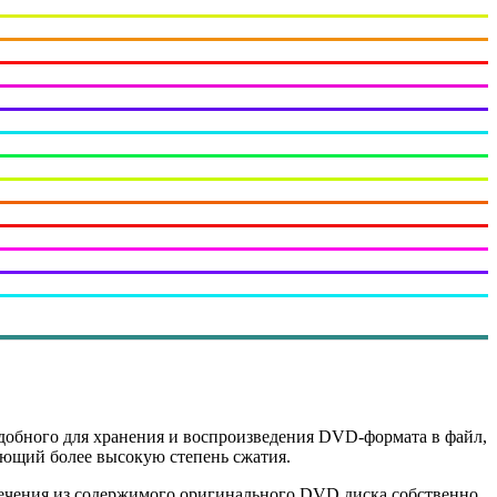
добного для хранения и воспроизведения DVD-формата в файл,
ающий более высокую степень сжатия.
ечения из содержимого оригинального DVD диска собственно