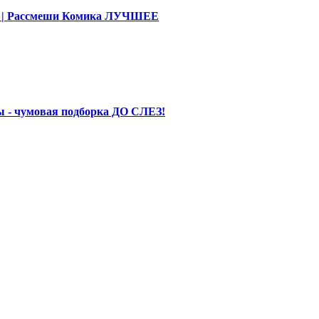
део | Рассмеши Комика ЛУЧШЕЕ
 - чумовая подборка ДО СЛЕЗ!