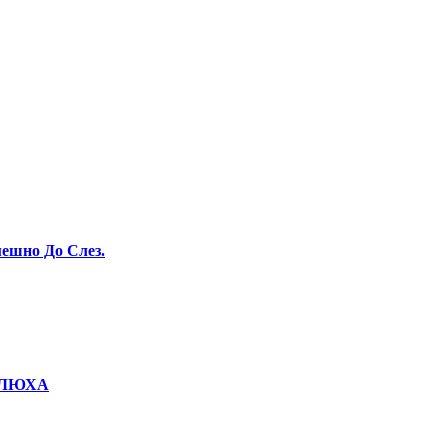
ешно До Слез.
КОЛЮХА