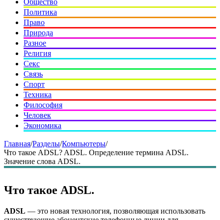
Общество
Политика
Право
Природа
Разное
Религия
Секс
Связь
Спорт
Техника
Философия
Человек
Экономика
Главная
/
Разделы
/
Компьютеры
/
Что такое ADSL? ADSL. Определение термина ADSL.
Значение слова ADSL.
Что такое ADSL.
ADSL
— это новая технология, позволяющая использовать
существующие абонентские телефонные линии для