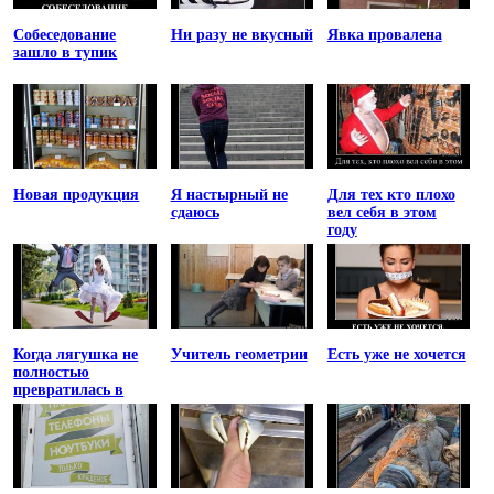
Собеседование
Ни разу не вкусный
Явка провалена
зашло в тупик
Новая продукция
Я настырный не
Для тех кто плохо
сдаюсь
вел себя в этом
году
Когда лягушка не
Учитель геометрии
Есть уже не хочется
полностью
превратилась в
принцессу