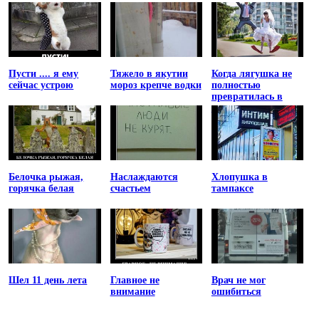
Пусти .... я ему
Тяжело в якутии
Когда лягушка не
сейчас устрою
мороз крепче водки
полностью
превратилась в
принцессу
Белочка рыжая,
Наслаждаются
Хлопушка в
горячка белая
счастьем
тампаксе
Шел 11 день лета
Главное не
Врач не мог
внимание
ошибиться