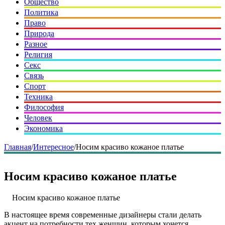
Общество
Политика
Право
Природа
Разное
Религия
Секс
Связь
Спорт
Техника
Философия
Человек
Экономика
Главная
/
Интересное
/
Носим красиво кожаное платье
Носим красиво кожаное платье
Носим красиво кожаное платье
В настоящее время современные дизайнеры стали делать
акцент на потребности тех женщин, которым хочется